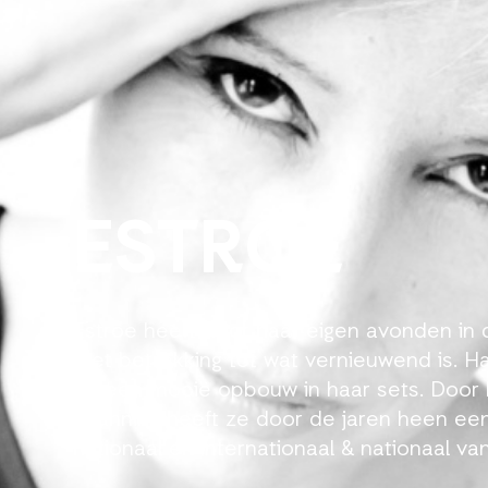
ESTROE
Estroe heeft door haar eigen avonden in
met betrekking tot wat vernieuwend is. Haa
en een mooie opbouw in haar sets. Door 
spanning heeft ze door de jaren heen een
nationaal en internationaal & nationaal v
Nederlandse dj's als het gaat om techno 