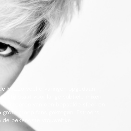
 de Mazzo veel ervaringen opgedaan
r stijl staat voor lange subtiele mixen
het creeren van een bepaalde sfeer en
 grote groep fans gekregen. Estroe is
an de bekendste vrouwelijke
en alles wat daarmee te maken heeft.