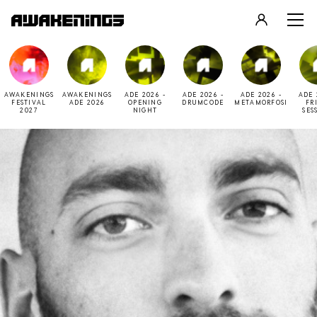
LOGIN
REGISTER
AWAKENINGS
AWAKENINGS
ADE 2026 -
ADE 2026 -
ADE 2026 -
ADE 
FESTIVAL
ADE 2026
OPENING
DRUMCODE
METAMORFOSI
FR
2027
NIGHT
SES