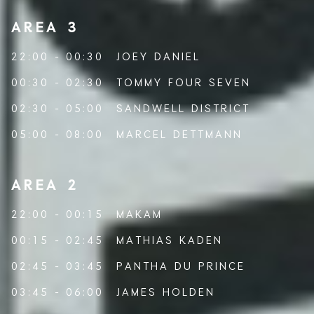
AREA 3
22:00 - 00:30
JOEY DANIEL
00:30 - 02:30
TOMMY FOUR SEVEN
02:30 - 05:00
SANDWELL DISTRICT
05:00 - 08:00
MARCEL DETTMANN
AREA 2
22:00 - 00:15
MAKAM
00:15 - 02:45
MATHIAS KADEN
02:45 - 03:45
PANTHA DU PRINCE
03:45 - 06:00
JAMES HOLDEN