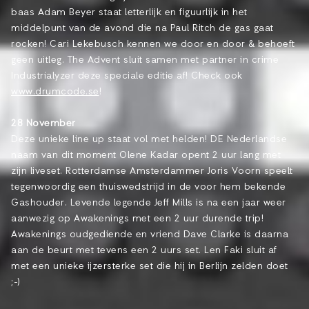
baas Adam Beyer staat letterlijk en figuurlijk in het
middelpunt van de avond die na Paul Ritch de gas gaat
rocken! Cari Lekebusch kennen we door en door & behoeft
geen uitleg. The Advent sluit samen met partner in crime
Industrialyzer deze speciale editie af! Check ook
www.drumcode.se
!
28 November
Deze unieke line up staat vol met helden! DE Nederlandse
naam van dit moment Olene Kadar opent 2 uur lang met
zijn liveset. Rotterdamse Amsterdammer Joris Voorn speelt
tegenwoordig een thuiswedstrijd in de voor hem bekende
Gashouder. Levende legende Jeff Mills is na een jaar weer
aanwezig op Awakenings met een 2 uur durende trip!
Awakenings oudgediende en vriend Dave Clarke is daarna
aan de beurt met tevens een 2 uurs set. Len Faki sluit af
met een unieke ijzersterke set die hij in Berlijn zelden doet
;-)