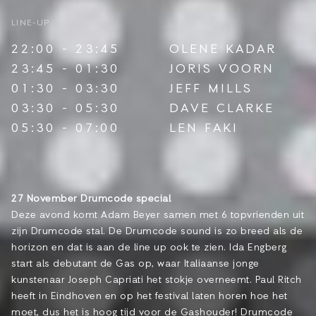
LINE-UP
22:00 - 23:45
OLENE KADAR
23:45 - 01:30
JORIS VOORN
01:30 - 03:30
JEFF MILLS
03:30 - 05:30
DAVE CLARKE
05:30 - 07:00
LEN FAKI
27 November Drumcode special
Deze avond komt Adam Beyer samen met 6 topvrienden uit
zijn Drumcode stal. De Drumcode sound is zo breed als de
horizon en dat is aan de line up ook te zien. Ida Engberg
start als debutant de Gas op, waar Italiaanse jonge
kunstenaar Joseph Capriati het stokje overneemt. Paul Ritch
heeft in Eindhoven en op het festival laten horen hoe het
moet, dus het is hoog tijd voor de Gashouder! Drumcode