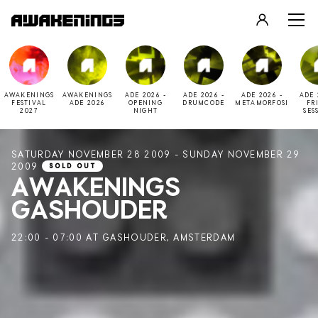
LOGIN
REGISTER
AWAKENINGS
AWAKENINGS
ADE 2026 -
ADE 2026 -
ADE 2026 -
ADE 
FESTIVAL
ADE 2026
OPENING
DRUMCODE
METAMORFOSI
FR
2027
NIGHT
SES
SATURDAY NOVEMBER 28 2009 - SUNDAY NOVEMBER 29
2009
SOLD OUT
AWAKENINGS
GASHOUDER
22:00 - 07:00 AT GASHOUDER, AMSTERDAM