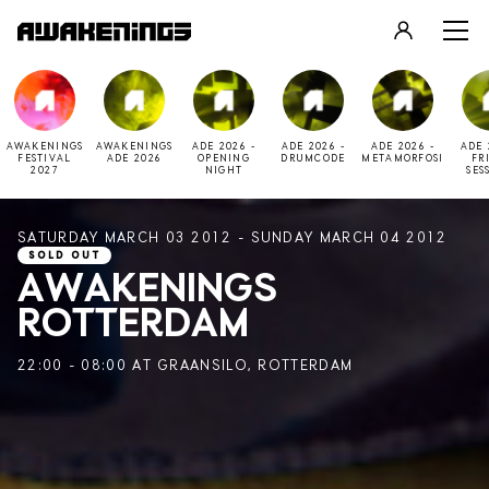
LOGIN
REGISTER
AWAKENINGS
AWAKENINGS
ADE 2026 -
ADE 2026 -
ADE 2026 -
ADE 
FESTIVAL
ADE 2026
OPENING
DRUMCODE
METAMORFOSI
FR
2027
NIGHT
SES
SATURDAY MARCH 03 2012 - SUNDAY MARCH 04 2012
SOLD OUT
AWAKENINGS
ROTTERDAM
22:00 - 08:00 AT GRAANSILO, ROTTERDAM